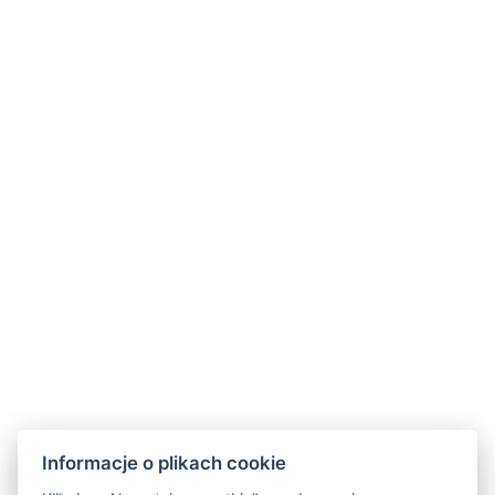
Zakwaterowanie
Pokoje
Usługi
Bony podarunkowe
Cennik
Pobyty
Galerie
Informacje o plikach cookie
Wirtualna wycieczka
Restauracja