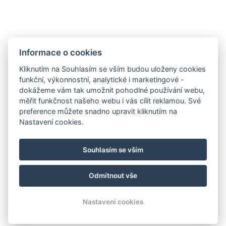
Galerie
Virtuální prohlídka
Restaurace
Informace o cookies
Výlety
Kliknutím na Souhlasím se vším budou uloženy cookies
Akce
funkční, výkonnostní, analytické i marketingové -
Pro skupiny
dokážeme vám tak umožnit pohodlné používání webu,
Pro školy
měřit funkčnost našeho webu i vás cílit reklamou. Své
preference můžete snadno upravit kliknutím na
Pro firmy
Nastavení cookies.
Pro důchodce
Kontakt
Souhlasím se vším
Rezervace
Odmítnout vše
© Copyright 2026 | Všechna práva vyhrazena
Nastavení cookies